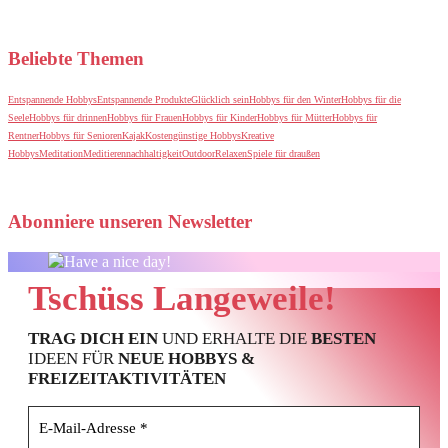
Beliebte Themen
Entspannende Hobbys
Entspannende Produkte
Glücklich sein
Hobbys für den Winter
Hobbys für die
Seele
Hobbys für drinnen
Hobbys für Frauen
Hobbys für Kinder
Hobbys für Mütter
Hobbys für
Rentner
Hobbys für Senioren
Kajak
Kostengünstige Hobbys
Kreative
Hobbys
Meditation
Meditieren
nachhaltigkeit
Outdoor
Relaxen
Spiele für draußen
Abonniere unseren Newsletter
Tschüss Langeweile!
TRAG DICH EIN
UND ERHALTE DIE
BESTEN
IDEEN FÜR
NEUE HOBBYS &
FREIZEITAKTIVITÄTEN