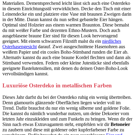
Materialien. Dementsprechend leicht lässt sich auch eine Osterdeko
in diesem Einrichtungsstil verwirklichen. Decke den Tisch mit einer
Leinendecke ein und platziere eine Vase mit braunen Zweigen darin
in der Mitte. Daran kannst du nun selbst gebastelte Eier hängen.
Optimal sind Holzeier aus einem warmen Braunton. Diese bemalst
du mit weißer Farbe und dezenten Ethno-Mustern. Doch auch
ausgeblasene braune Eier sind für diesen Look hervorragend
geeignet. Mit einem schwarzen Filzstift malst du ein
niedliches
Osterhasengesicht
darauf. Zwei ausgeschnittene Hasenohren aus
weißem Papier und ein cooles Boho-Stirnband runden die Eier ab.
Alternativ kannst du auch eine braune Kordel flechten und dann als
Stirnband verwenden. Federn oder kleine Jutestücke sind ebenfalls
geeignete Bastelutensilien, mit denen du deinen Oster-Boho-Look
vervollständigen kannst.
Luxuriöse Osterdeko in metallischen Farben
Dieses Jahr darfst du bei der Osterdeko ruhig ein wenig übertreiben.
Denn glamourös glänzende Oberflächen liegen wieder voll im
Trend. Dafür brauchst du nur ein wenig silberne und goldene Folie.
Die kannst du nämlich wunderbar nutzen, um deine Dekoeier vom
letzten Jahr einzukleiden und zum Funkeln zu bringen. Wenn dir der
Sinn nach etwas Extravagantem steht, empfehlen wir dir
Betoneier
zu zaubern und diese mit goldener oder kupferfarbener Farbe zu