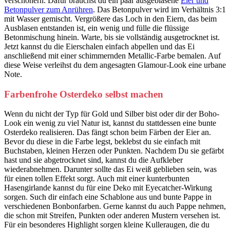
verschönern. Dafür brauchst du ein paar ausgeblasene
Eier und
Betonpulver zum Anrühren
. Das Betonpulver wird im Verhältnis 3:1
mit Wasser gemischt. Vergrößere das Loch in den Eiern, das beim
Ausblasen entstanden ist, ein wenig und fülle die flüssige
Betonmischung hinein. Warte, bis sie vollständig ausgetrocknet ist.
Jetzt kannst du die Eierschalen einfach abpellen und das Ei
anschließend mit einer schimmernden Metallic-Farbe bemalen. Auf
diese Weise verleihst du dem angesagten Glamour-Look eine urbane
Note.
Farbenfrohe Osterdeko selbst machen
Wenn du nicht der Typ für Gold und Silber bist oder dir der Boho-
Look ein wenig zu viel Natur ist, kannst du stattdessen eine bunte
Osterdeko realisieren. Das fängt schon beim Färben der Eier an.
Bevor du diese in die Farbe legst, beklebst du sie einfach mit
Buchstaben, kleinen Herzen oder Punkten. Nachdem Du sie gefärbt
hast und sie abgetrocknet sind, kannst du die Aufkleber
wiederabnehmen. Darunter sollte das Ei weiß geblieben sein, was
für einen tollen Effekt sorgt. Auch mit einer kunterbunten
Hasengirlande kannst du für eine Deko mit Eyecatcher-Wirkung
sorgen. Such dir einfach eine Schablone aus und bunte Pappe in
verschiedenen Bonbonfarben. Gerne kannst du auch Pappe nehmen,
die schon mit Streifen, Punkten oder anderen Mustern versehen ist.
Für ein besonderes Highlight sorgen kleine Kulleraugen, die du