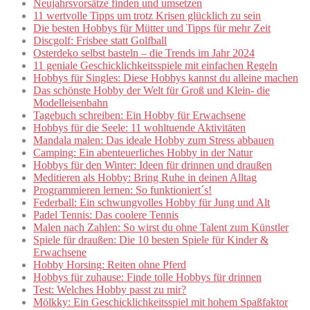
Neujahrsvorsätze finden und umsetzen
11 wertvolle Tipps um trotz Krisen glücklich zu sein
Die besten Hobbys für Mütter und Tipps für mehr Zeit
Discgolf: Frisbee statt Golfball
Osterdeko selbst basteln – die Trends im Jahr 2024
11 geniale Geschicklichkeitsspiele mit einfachen Regeln
Hobbys für Singles: Diese Hobbys kannst du alleine machen
Das schönste Hobby der Welt für Groß und Klein- die
Modelleisenbahn
Tagebuch schreiben: Ein Hobby für Erwachsene
Hobbys für die Seele: 11 wohltuende Aktivitäten
Mandala malen: Das ideale Hobby zum Stress abbauen
Camping: Ein abenteuerliches Hobby in der Natur
Hobbys für den Winter: Ideen für drinnen und draußen
Meditieren als Hobby: Bring Ruhe in deinen Alltag
Programmieren lernen: So funktioniert´s!
Federball: Ein schwungvolles Hobby für Jung und Alt
Padel Tennis: Das coolere Tennis
Malen nach Zahlen: So wirst du ohne Talent zum Künstler
Spiele für draußen: Die 10 besten Spiele für Kinder &
Erwachsene
Hobby Horsing: Reiten ohne Pferd
Hobbys für zuhause: Finde tolle Hobbys für drinnen
Test: Welches Hobby passt zu mir?
Mölkky: Ein Geschicklichkeitsspiel mit hohem Spaßfaktor