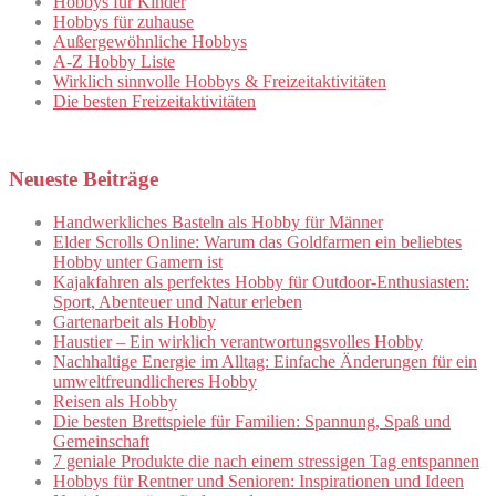
Hobbys für Kinder
Hobbys für zuhause
Außergewöhnliche Hobbys
A-Z Hobby Liste
Wirklich sinnvolle Hobbys & Freizeitaktivitäten
Die besten Freizeitaktivitäten
Neueste Beiträge
Handwerkliches Basteln als Hobby für Männer
Elder Scrolls Online: Warum das Goldfarmen ein beliebtes
Hobby unter Gamern ist
Kajakfahren als perfektes Hobby für Outdoor-Enthusiasten:
Sport, Abenteuer und Natur erleben
Gartenarbeit als Hobby
Haustier – Ein wirklich verantwortungsvolles Hobby
Nachhaltige Energie im Alltag: Einfache Änderungen für ein
umweltfreundlicheres Hobby
Reisen als Hobby
Die besten Brettspiele für Familien: Spannung, Spaß und
Gemeinschaft
7 geniale Produkte die nach einem stressigen Tag entspannen
Hobbys für Rentner und Senioren: Inspirationen und Ideen