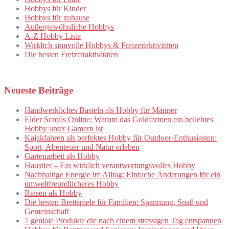
Hobbys für Kinder
Hobbys für zuhause
Außergewöhnliche Hobbys
A-Z Hobby Liste
Wirklich sinnvolle Hobbys & Freizeitaktivitäten
Die besten Freizeitaktivitäten
Neueste Beiträge
Handwerkliches Basteln als Hobby für Männer
Elder Scrolls Online: Warum das Goldfarmen ein beliebtes
Hobby unter Gamern ist
Kajakfahren als perfektes Hobby für Outdoor-Enthusiasten:
Sport, Abenteuer und Natur erleben
Gartenarbeit als Hobby
Haustier – Ein wirklich verantwortungsvolles Hobby
Nachhaltige Energie im Alltag: Einfache Änderungen für ein
umweltfreundlicheres Hobby
Reisen als Hobby
Die besten Brettspiele für Familien: Spannung, Spaß und
Gemeinschaft
7 geniale Produkte die nach einem stressigen Tag entspannen