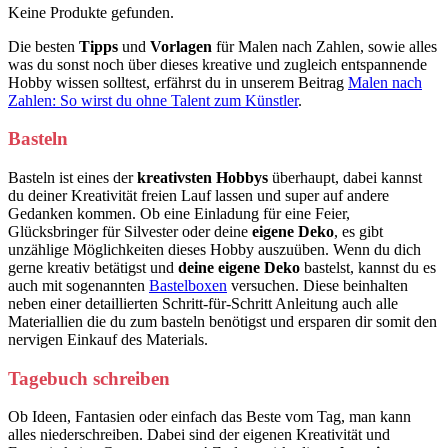
Keine Produkte gefunden.
Die besten
Tipps
und
Vorlagen
für Malen nach Zahlen, sowie alles
was du sonst noch über dieses kreative und zugleich entspannende
Hobby wissen solltest, erfährst du in unserem Beitrag
Malen nach
Zahlen: So wirst du ohne Talent zum Künstler
.
Basteln
Basteln ist eines der
kreativsten Hobbys
überhaupt, dabei kannst
du deiner Kreativität freien Lauf lassen und super auf andere
Gedanken kommen. Ob eine Einladung für eine Feier,
Glücksbringer für Silvester oder deine
eigene Deko
, es gibt
unzählige Möglichkeiten dieses Hobby auszuüben. Wenn du dich
gerne kreativ betätigst und
deine eigene Deko
bastelst, kannst du es
auch mit sogenannten
Bastelboxen
versuchen. Diese beinhalten
neben einer detaillierten Schritt-für-Schritt Anleitung auch alle
Materiallien die du zum basteln benötigst und ersparen dir somit den
nervigen Einkauf des Materials.
Tagebuch schreiben
Ob Ideen, Fantasien oder einfach das Beste vom Tag, man kann
alles niederschreiben. Dabei sind der eigenen Kreativität und