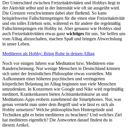
Der Unterschied zwischen Freizeitaktivitäten und Hobbys liegt in
der Aktivität selbst und in der Intensität wie oft sie ausgeübt wird.
Die Grenzen verschwimmen dabei aber fließend. So kann
beispielsweise Fallschirmspringen für die einen eine Freizeitaktivität
und ein tolles Erlebnis sein, während es für andere die regelmäßig
Fallschirmspringen ein Hobby ist. Aber genauso wie Hobbys sind
auch Freizeitaktivitäten etwas ganz
wichtiges
für uns. Sie helfen uns
vom Alltag abzuschalten, machen Spaß und bringen Abwechslung
in unser Leben.
Meditieren als Hobby: Bring Ruhe in deinen Alltag
Noch vor einigen Jahren war Meditation bzw. Meditieren eine
Randerscheinung. Nur wenige Menschen in Deutschland können
sich unter der fernöstlichen Philosophie etwas vorstellen. Mit
Aufkommen einer höheren psychischen und verringerten
körperlicher Belastung im Alltag beginnen nun viele Menschen
umzudenken. In Konzernen wie Google und Nike wird regelmäßig
meditiert, Krankenkassen bieten Achtsamkeitskurse an und
Meditations-Apps erobern zunehmend die Smartphones. Nur, was
genau versteht man unter dem Begriff und wie lässt es sich als
Hobby umsetzen? Welche philosophischen Hintergründe und
Techniken gibt es beim meditieren zu beachten? Und welches Ziel
hat meditieren eigentlich? Die Antworten darauf findest du in
diesem Artikel.