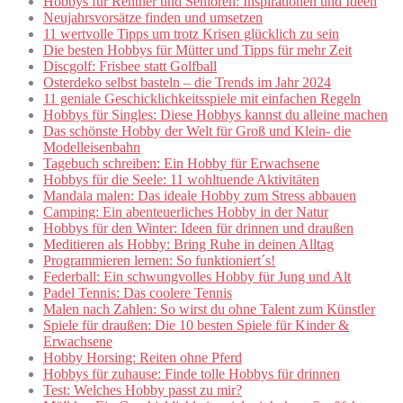
Hobbys für Rentner und Senioren: Inspirationen und Ideen
Neujahrsvorsätze finden und umsetzen
11 wertvolle Tipps um trotz Krisen glücklich zu sein
Die besten Hobbys für Mütter und Tipps für mehr Zeit
Discgolf: Frisbee statt Golfball
Osterdeko selbst basteln – die Trends im Jahr 2024
11 geniale Geschicklichkeitsspiele mit einfachen Regeln
Hobbys für Singles: Diese Hobbys kannst du alleine machen
Das schönste Hobby der Welt für Groß und Klein- die
Modelleisenbahn
Tagebuch schreiben: Ein Hobby für Erwachsene
Hobbys für die Seele: 11 wohltuende Aktivitäten
Mandala malen: Das ideale Hobby zum Stress abbauen
Camping: Ein abenteuerliches Hobby in der Natur
Hobbys für den Winter: Ideen für drinnen und draußen
Meditieren als Hobby: Bring Ruhe in deinen Alltag
Programmieren lernen: So funktioniert´s!
Federball: Ein schwungvolles Hobby für Jung und Alt
Padel Tennis: Das coolere Tennis
Malen nach Zahlen: So wirst du ohne Talent zum Künstler
Spiele für draußen: Die 10 besten Spiele für Kinder &
Erwachsene
Hobby Horsing: Reiten ohne Pferd
Hobbys für zuhause: Finde tolle Hobbys für drinnen
Test: Welches Hobby passt zu mir?