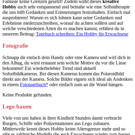
Fantasie keine Grenzen gesetzt! Zudem wirkt dieses
kreative
Hobby
auch sehr entspannend und beinahe wie eine Selbsttherapie
die uns hilft Gedanken und Erinnerungen festzuhalten. Einfach mal
ausprobieren! Warum es sich lohnen kann seine Gedanken und
Erlebnisse niederzuschreiben, worauf du achten solltest und auf
welche verschiedenen Arten du es machen kannst, erfährst du in
unserem Beitrag:
Tagebuch schreiben: Ein Hobby für Erwachsene
Fotografie
Schnapp dir einfach dein Handy oder eine Kamera und wirf dich in
den Alltag, du wirst erstaunt sein welche Motive du vor die Linse
bekommst! Ein wiederbelebter Trend sind aktuell
Sofortbildkameras. Bei diesen Kameras kommt das Polaroidbild
direkt aus der Kamera. Solche Bilder eignen sich ideal als Andenken
in einem
Fototagebuch*
oder einfach zum an die Wand hängen.
Keine Produkte gefunden.
Lego bauen
Viele von uns haben in ihrer Kindheit Stunden damit verbracht
Burgen, Schiffe oder Polizeistationen aus Lego zubauen.
Mittlerweile kennt dieses Hobby keine Altersgrenze mehr und so
gibt es zahlreiche Modelle die auch Erwachsene wieder zum bauen