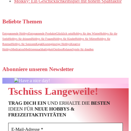
Mölkky: Ein Geschicklichkeitsspiel mit hohem Spaßfaktor
Beliebte Themen
Entspannende Hobbys
Entspannende Produkte
Glücklich sein
Hobbys für den Winter
Hobbys für die
Seele
Hobbys für drinnen
Hobbys für Frauen
Hobbys für Kinder
Hobbys für Mütter
Hobbys für
Rentner
Hobbys für Senioren
Kajak
Kostengünstige Hobbys
Kreative
Hobbys
Meditation
Meditieren
nachhaltigkeit
Outdoor
Relaxen
Spiele für draußen
Abonniere unseren Newsletter
Tschüss Langeweile!
TRAG DICH EIN
UND ERHALTE DIE
BESTEN
IDEEN FÜR
NEUE HOBBYS &
FREIZEITAKTIVITÄTEN