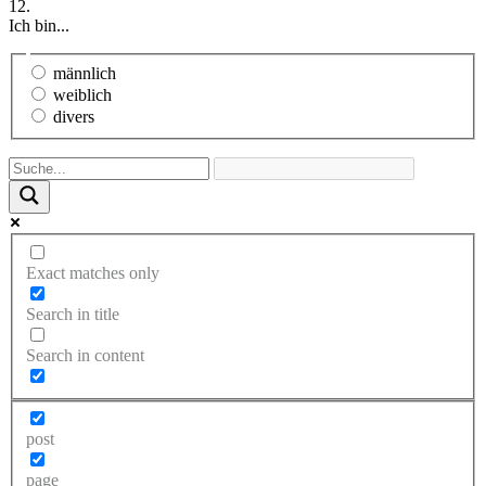
12.
Ich bin...
männlich
weiblich
divers
Exact matches only
Search in title
Search in content
post
page