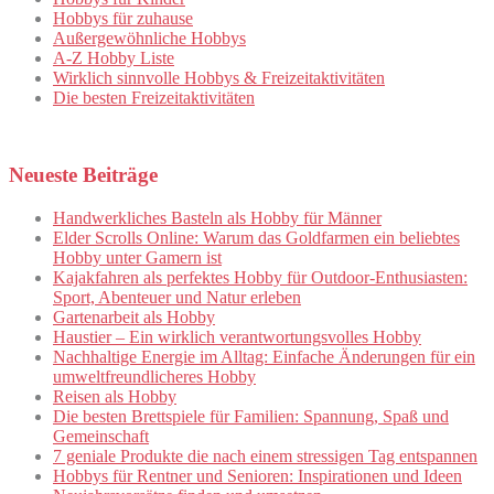
Hobbys für zuhause
Außergewöhnliche Hobbys
A-Z Hobby Liste
Wirklich sinnvolle Hobbys & Freizeitaktivitäten
Die besten Freizeitaktivitäten
Neueste Beiträge
Handwerkliches Basteln als Hobby für Männer
Elder Scrolls Online: Warum das Goldfarmen ein beliebtes
Hobby unter Gamern ist
Kajakfahren als perfektes Hobby für Outdoor-Enthusiasten:
Sport, Abenteuer und Natur erleben
Gartenarbeit als Hobby
Haustier – Ein wirklich verantwortungsvolles Hobby
Nachhaltige Energie im Alltag: Einfache Änderungen für ein
umweltfreundlicheres Hobby
Reisen als Hobby
Die besten Brettspiele für Familien: Spannung, Spaß und
Gemeinschaft
7 geniale Produkte die nach einem stressigen Tag entspannen
Hobbys für Rentner und Senioren: Inspirationen und Ideen