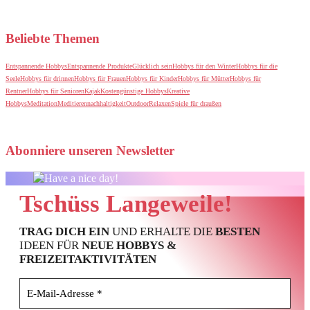
Beliebte Themen
Entspannende Hobbys
Entspannende Produkte
Glücklich sein
Hobbys für den Winter
Hobbys für die
Seele
Hobbys für drinnen
Hobbys für Frauen
Hobbys für Kinder
Hobbys für Mütter
Hobbys für
Rentner
Hobbys für Senioren
Kajak
Kostengünstige Hobbys
Kreative
Hobbys
Meditation
Meditieren
nachhaltigkeit
Outdoor
Relaxen
Spiele für draußen
Abonniere unseren Newsletter
Tschüss Langeweile!
TRAG DICH EIN
UND ERHALTE DIE
BESTEN
IDEEN FÜR
NEUE HOBBYS &
FREIZEITAKTIVITÄTEN