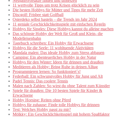
Neujahrsvorsätze finden und umsetzen
11 wertvolle Tipps um trotz Krisen glücklich zu sein
Die besten Hobbys für Mütter und Tipps für mehr Zeit
Discgolf: Frisbee statt Golfball
Osterdeko selbst basteln – die Trends im Jahr 2024
11 geniale Geschicklichkeitsspiele mit einfachen Regeln
Hobbys für Singles: Diese Hobbys kannst du alleine machen
Das schönste Hobby der Welt für Groß und Klein- die
Modelleisenbahn
Tagebuch schreiben: Ein Hobby für Erwachsene
Hobbys für die Seele: 11 wohltuende Aktivitäten
Mandala malen: Das ideale Hobby zum Stress abbauen
Camping: Ein abenteuerliches Hobby in der Natur
Hobbys für den Winter: Ideen für drinnen und draußen
Meditieren als Hobby: Bring Ruhe in deinen Alltag
Programmieren lernen: So funktioniert´s!
Federball: Ein schwungvolles Hobby für Jung und Alt
Padel Tennis: Das coolere Tennis
Malen nach Zahlen: So wirst du ohne Talent zum Künstler
Spiele für draußen: Die 10 besten Spiele für Kinder &
Erwachsene
Hobby Horsing: Reiten ohne Pferd
Hobbys für zuhause: Finde tolle Hobbys für drinnen
Test: Welches Hobby passt zu mir?
Mölkky: Ein Geschicklichkeitsspiel mit hohem Spaßfaktor